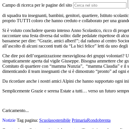
Campo di ricerca per le pagine del sito
di squadra tra insegnanti, bambini, genitori, quartiere, Istituto scola
proprio TUTTI coloro che hanno creduto e collaborato per una grande,
Si è voluto concludere questo intenso Anno Scolastico, ricco di progetti
raccontare una festa diversa dal solito: dalle pedalate rispettose di alcu
bassanese per dire: “Grazie, amici alberi!”; dal raduno al centro Sociori
all’ascolto di alcuni racconti tratti da “La bici felice” letti da uno 
Che dire poi dell’organizzazione meravigliosa dei gruppi volontari? Un
simpaticamente aperta dal vigile Giuseppe. Bisogna ammettere che gran
Comitato di quartiere con “mamma Nunzia”, “mamma Claudia” e il semp
dimenticando il team insegnanti che si è dimostrato “pronto” ad ogni e
Da ricordare anche i nostri amici Alpini che hanno supportato ogni in
Semplicemente Grazie e serena Estate a tutti… verso un futuro sempre
Caricamento...
Notizie
Tag pagina:
Scuolasostenibile
PrimariaRondobrenta