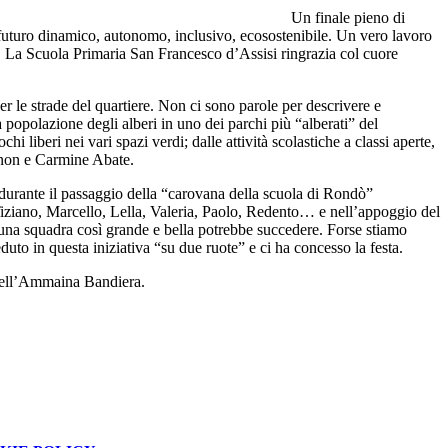
Un finale pieno di
 futuro dinamico, autonomo, inclusivo, ecosostenibile. Un vero lavoro
ta! La Scuola Primaria San Francesco d’Assisi ringrazia col cuore
er le strade del quartiere. Non ci sono parole per descrivere e
la popolazione degli alberi in uno dei parchi più “alberati” del
 liberi nei vari spazi verdi; dalle attività scolastiche a classi aperte,
ignon e Carmine Abate.
 durante il passaggio della “carovana della scuola di Rondò”
Tiziano, Marcello, Lella, Valeria, Paolo, Redento… e nell’appoggio del
na squadra così grande e bella potrebbe succedere. Forse stiamo
to in questa iniziativa “su due ruote” e ci ha concesso la festa.
 dell’Ammaina Bandiera.