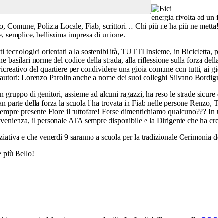
energia rivolta ad un
stico, Comune, Polizia Locale, Fiab, scrittori… Chi più ne ha più ne met
 semplice, bellissima impresa di unione.
 tecnologici orientati alla sostenibilità, TUTTI Insieme, in Bicicletta, p
ne basilari norme del codice della strada, alla riflessione sulla forza del
creativo del quartiere per condividere una gioia comune con tutti, ai giochi
degli autori: Lorenzo Parolin anche a nome dei suoi colleghi Silvano Bord
 gruppo di genitori, assieme ad alcuni ragazzi, ha reso le strade sicure
 parte della forza la scuola l’ha trovata in Fiab nelle persone Renzo, 
re presente Fiore il tuttofare! Forse dimentichiamo qualcuno??? In u
venienza, il personale ATA sempre disponibile e la Dirigente che ha credu
iziativa e che venerdì 9 saranno a scuola per la tradizionale Cerimonia
 più Bello!