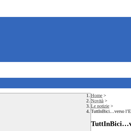
Home
>
Novità
>
Le notizie
>
TuttInBici…verso l’E
TuttInBici…v