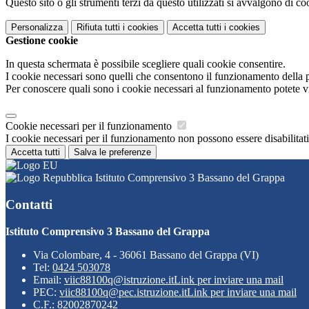
Questo sito o gli strumenti terzi da questo utilizzati si avvalgono di coo
Personalizza
Rifiuta tutti
i cookies
Accetta tutti
i cookies
Gestione cookie
In questa schermata è possibile scegliere quali cookie consentire.
I cookie necessari sono quelli che consentono il funzionamento della pi
Per conoscere quali sono i cookie necessari al funzionamento potete v
Cookie necessari per il funzionamento
I cookie necessari per il funzionamento non possono essere disabilitati.
Accetta tutti
Salva le preferenze
Istituto Comprensivo 3 Bassano del Grappa
Contatti
Istituto Comprensivo 3 Bassano del Grappa
Via Colombare, 4 - 36061 Bassano del Grappa (VI)
Tel:
0424 503078
Email:
viic88100q@istruzione.it
Link per inviare una mail
PEC:
viic88100q@pec.istruzione.it
Link per inviare una mail
C.F.: 82002870242