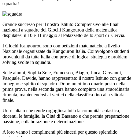
squadra!
Grande successo per il nostro Istituto Comprensivo alle finali
nazionali a squadre dei Giochi Kangourou della matematica,
disputatesi il 10 e 11 maggio al Palazzetto dello sport di Cervia.
I Giochi Kangourou sono competizioni matematiche a livello
Nazionale organizzate da Kangourou Italia. Coinvolgono studenti
provenienti da tutta Italia con prove di logica, strategia e problem
solvin
g svolte in squadra.
Sette alunni, Sophia Sole, Francesco, Biagio, Luca, Giovanni,
Pasquale, Davide, hanno rappresentato il nostro Istituto con grande
impegno e spirito di squadra. Dopo un ottimo quarto posto nella
prima prova, nella seconda gara hanno compiuto una straordinaria
rimonta, mantenendosi ai vertici della classifica fino alla vittoria
finale.
Un risultato che rend
e orgogl
iosa tutta la comunità scolastica, i
docenti, le famiglie, la Città di Bassano e che premia preparazione,
passione, collaborazion
e e determinazio
ne.
A loro vanno i complimenti più sinceri per questo splendido