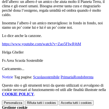
dell’albero: un albero è un amico che aiuta molto il Pianeta Terra, il
clima e gli esseri umani. Bisogna averne tanta cura e ringraziarlo
perché dona l’ossigeno, regala umidità ed ombra quando è molto
caldo.
Insomma l’albero è un amico meraviglioso: in fondo in fondo, noi
siamo un po’ come lui e lui è un po’ come noi.
Lo dice anche la canzone.
https://www.youtube.com/watch?v=Zao5FIwRjhM
Helga Gheller
Fs Area Scuola Sostenibile
Caricamento...
Notizie
Tag pagina:
Scuolasostenibile
PrimariaRondobrenta
Questo sito o gli strumenti terzi da questo utilizzati si avvalgono di
cookie necessari al funzionamento ed utili alle finalità illustrate nella
COOKIE POLICY
.
Personalizza
Rifiuta tutti
i cookies
Accetta tutti
i cookies
Gestione cookie