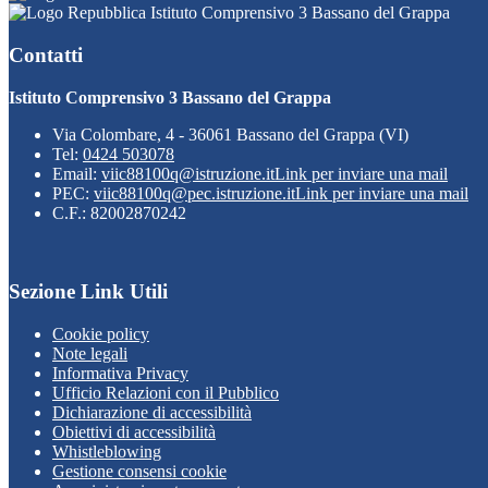
Istituto Comprensivo 3 Bassano del Grappa
Contatti
Istituto Comprensivo 3 Bassano del Grappa
Via Colombare, 4 - 36061 Bassano del Grappa (VI)
Tel:
0424 503078
Email:
viic88100q@istruzione.it
Link per inviare una mail
PEC:
viic88100q@pec.istruzione.it
Link per inviare una mail
C.F.: 82002870242
Sezione Link Utili
Cookie policy
Note legali
Informativa Privacy
Ufficio Relazioni con il Pubblico
Dichiarazione di accessibilità
Obiettivi di accessibilità
Whistleblowing
Gestione consensi cookie