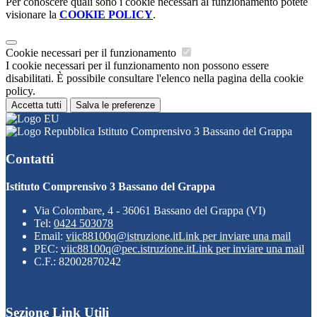
Per conoscere quali sono i cookie necessari al funzionamento potete
visionare la
COOKIE POLICY
.
Cookie necessari per il funzionamento
I cookie necessari per il funzionamento non possono essere
disabilitati. È possibile consultare l'elenco nella pagina della cookie
policy.
Accetta tutti
Salva le preferenze
Istituto Comprensivo 3 Bassano del Grappa
Contatti
Istituto Comprensivo 3 Bassano del Grappa
Via Colombare, 4 - 36061 Bassano del Grappa (VI)
Tel:
0424 503078
Email:
viic88100q@istruzione.it
Link per inviare una mail
PEC:
viic88100q@pec.istruzione.it
Link per inviare una mail
C.F.: 82002870242
Sezione Link Utili