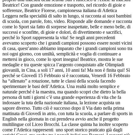
Beatrice! Con grande emozione e trasporto, nel ricordo di gioie e
sofferenze, Beatrice Fiorese, campionessa italiana di Atletica
Leggera nella specialità di salto in lungo, si racconta ai suoi bambini
di scuola, con parole, foto, video. Risponde alle domande e racconta
come lo Sport sia fatto di sorprese inaspettate, belle e meno belle, di
successi e sconfitte, di gioie e dolori, di divertimento e sacrifici,
perché lo Sport rappresenta la vita! Se negli anni precedenti
avevamo scoperto che i grandi campioni possono essere nostri vicini
di casa, quest’anno abbiamo imparato che i grandi campioni sono tra
noi ogni giorno, con umiltà, semplicità e voglia di continuare a
mettersi in gioco, come lo sport insegna! Beatrice, mostra le sue
medaglie e tra queste spicca l’argento conquistato alle Olimpiadi
giovanili, in Cina, a soli 17 anni, 10 anni fa! Ma non è finita qui! Sì
perché se Giovedì 15 Febbraio si è raccontata, Venerdì 16 Febbraio
ha “allenato” a rotazione, tutte le classi della scuola facendo
sperimentare le basi dell’Atletica. Una realtà molto semplice e
naturale perché è la maestra, ma quando scopri che dietro la bella
persona di tutti i giorni c’è una grande esperienza di vita che fa
indossare la tuta della nazionale italiana, la lezione acquista un
sapore diverso. Tutto ciò è successo dopo il Via dato nella prima
mattinata di Giovedì in atrio, con tutta la scuola, a parlare di sports in
English nella giornata in cui prendeva avvio anche il progetto
multilingue col Liceo Brocchi. La classe quinta ha inoltre scoperto
come l’Atletica rappresenti uno sport storico praticato già dagli