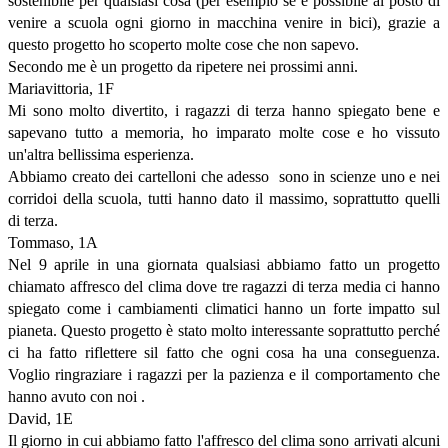
sostenibile per qualsiasi cosa (per esempio se è possibile al posto di
venire a scuola ogni giorno in macchina venire in bici), grazie a
questo progetto ho scoperto molte cose che non sapevo.
Secondo me è un progetto da ripetere nei prossimi anni.
Mariavittoria, 1F
Mi sono molto divertito, i ragazzi di terza hanno spiegato bene e
sapevano tutto a memoria, ho imparato molte cose e ho vissuto
un'altra bellissima esperienza.
Abbiamo creato dei cartelloni che adesso sono in scienze uno e nei
corridoi della scuola, tutti hanno dato il massimo, soprattutto quelli
di terza.
Tommaso, 1A
Nel 9 aprile in una giornata qualsiasi abbiamo fatto un progetto
chiamato affresco del clima dove tre ragazzi di terza media ci hanno
spiegato come i cambiamenti climatici hanno un forte impatto sul
pianeta. Questo progetto è stato molto interessante soprattutto perché
ci ha fatto riflettere sil fatto che ogni cosa ha una conseguenza.
Voglio ringraziare i ragazzi per la pazienza e il comportamento che
hanno avuto con noi .
David, 1E
Il giorno in cui abbiamo fatto l'affresco del clima sono arrivati alcuni