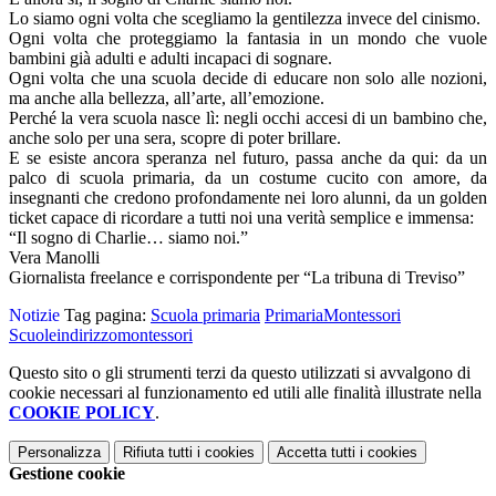
Lo siamo ogni volta che scegliamo la gentilezza invece del cinismo.
Ogni volta che proteggiamo la fantasia in un mondo che vuole
bambini già adulti e adulti incapaci di sognare.
Ogni volta che una scuola decide di educare non solo alle nozioni,
ma anche alla bellezza, all’arte, all’emozione.
Perché la vera scuola nasce lì: negli occhi accesi di un bambino che,
anche solo per una sera, scopre di poter brillare.
E se esiste ancora speranza nel futuro, passa anche da qui: da un
palco di scuola primaria, da un costume cucito con amore, da
insegnanti che credono profondamente nei loro alunni, da un golden
ticket capace di ricordare a tutti noi una verità semplice e immensa:
“Il sogno di Charlie… siamo noi.”
Vera Manolli
Giornalista freelance e corrispondente per “La tribuna di Treviso”
Notizie
Tag pagina:
Scuola primaria
PrimariaMontessori
Scuoleindirizzomontessori
Questo sito o gli strumenti terzi da questo utilizzati si avvalgono di
cookie necessari al funzionamento ed utili alle finalità illustrate nella
COOKIE POLICY
.
Personalizza
Rifiuta tutti
i cookies
Accetta tutti
i cookies
Gestione cookie