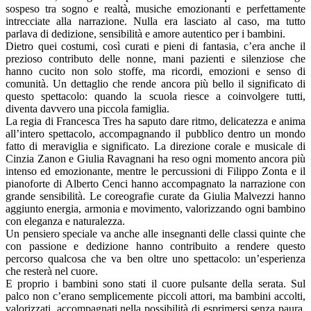
sospeso tra sogno e realtà, musiche emozionanti e perfettamente
intrecciate alla narrazione. Nulla era lasciato al caso, ma tutto
parlava di dedizione, sensibilità e amore autentico per i bambini.
Dietro quei costumi, così curati e pieni di fantasia, c’era anche il
prezioso contributo delle nonne, mani pazienti e silenziose che
hanno cucito non solo stoffe, ma ricordi, emozioni e senso di
comunità. Un dettaglio che rende ancora più bello il significato di
questo spettacolo: quando la scuola riesce a coinvolgere tutti,
diventa davvero una piccola famiglia.
La regia di Francesca Tres ha saputo dare ritmo, delicatezza e anima
all’intero spettacolo, accompagnando il pubblico dentro un mondo
fatto di meraviglia e significato. La direzione corale e musicale di
Cinzia Zanon e Giulia Ravagnani ha reso ogni momento ancora più
intenso ed emozionante, mentre le percussioni di Filippo Zonta e il
pianoforte di Alberto Cenci hanno accompagnato la narrazione con
grande sensibilità. Le coreografie curate da Giulia Malvezzi hanno
aggiunto energia, armonia e movimento, valorizzando ogni bambino
con eleganza e naturalezza.
Un pensiero speciale va anche alle insegnanti delle classi quinte che
con passione e dedizione hanno contribuito a rendere questo
percorso qualcosa che va ben oltre uno spettacolo: un’esperienza
che resterà nel cuore.
E proprio i bambini sono stati il cuore pulsante della serata. Sul
palco non c’erano semplicemente piccoli attori, ma bambini accolti,
valorizzati, accompagnati nella possibilità di esprimersi senza paura.