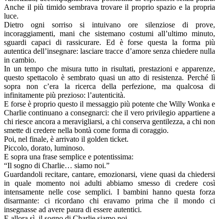
Anche il più timido sembrava trovare il proprio spazio e la propria
luce.
Dietro ogni sorriso si intuivano ore silenziose di prove,
incoraggiamenti, mani che sistemano costumi all’ultimo minuto,
sguardi capaci di rassicurare. Ed è forse questa la forma più
autentica dell’insegnare: lasciare tracce d’amore senza chiedere nulla
in cambio.
In un tempo che misura tutto in risultati, prestazioni e apparenze,
questo spettacolo è sembrato quasi un atto di resistenza. Perché lì
sopra non c’era la ricerca della perfezione, ma qualcosa di
infinitamente più prezioso: l’autenticità.
E forse è proprio questo il messaggio più potente che Willy Wonka e
Charlie continuano a consegnarci: che il vero privilegio appartiene a
chi riesce ancora a meravigliarsi, a chi conserva gentilezza, a chi non
smette di credere nella bontà come forma di coraggio.
Poi, nel finale, è arrivato il golden ticket.
Piccolo, dorato, luminoso.
E sopra una frase semplice e potentissima:
“Il sogno di Charlie… siamo noi.”
Guardandoli recitare, cantare, emozionarsi, viene quasi da chiedersi
in quale momento noi adulti abbiamo smesso di credere così
intensamente nelle cose semplici. I bambini hanno questa forza
disarmante: ci ricordano chi eravamo prima che il mondo ci
insegnasse ad avere paura di essere autentici.
E allora sì, il sogno di Charlie siamo noi.