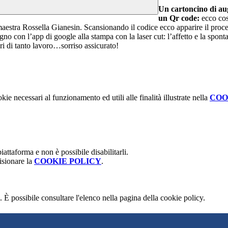
Un cartoncino di aug
un Qr code:
ecco cos
 maestra Rossella Gianesin. Scansionando il codice ecco apparire il proce
no con l’app di google alla stampa con la laser cut: l’affetto e la spontan
ri di tanto lavoro…sorriso assicurato!
kie necessari al funzionamento ed utili alle finalità illustrate nella
COO
attaforma e non è possibile disabilitarli.
isionare la
COOKIE POLICY
.
 È possibile consultare l'elenco nella pagina della cookie policy.