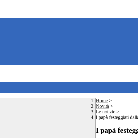
Home
>
Novità
>
Le notizie
>
I papà festeggiati da
I papà festeg