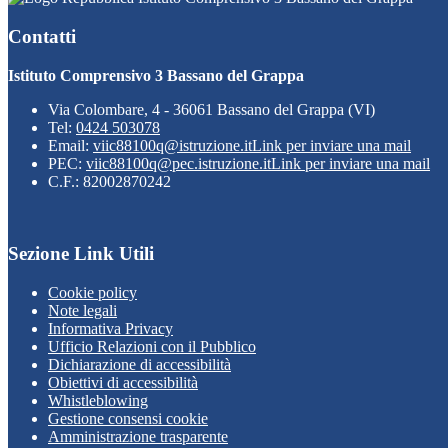
Contatti
Istituto Comprensivo 3 Bassano del Grappa
Via Colombare, 4 - 36061 Bassano del Grappa (VI)
Tel:
0424 503078
Email:
viic88100q@istruzione.it
Link per inviare una mail
PEC:
viic88100q@pec.istruzione.it
Link per inviare una mail
C.F.: 82002870242
Sezione Link Utili
Cookie policy
Note legali
Informativa Privacy
Ufficio Relazioni con il Pubblico
Dichiarazione di accessibilità
Obiettivi di accessibilità
Whistleblowing
Gestione consensi cookie
Amministrazione trasparente