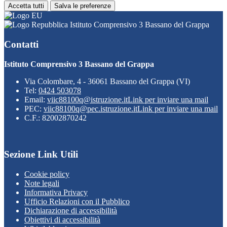
Accetta tutti
Salva le preferenze
Istituto Comprensivo 3 Bassano del Grappa
Contatti
Istituto Comprensivo 3 Bassano del Grappa
Via Colombare, 4 - 36061 Bassano del Grappa (VI)
Tel:
0424 503078
Email:
viic88100q@istruzione.it
Link per inviare una mail
PEC:
viic88100q@pec.istruzione.it
Link per inviare una mail
C.F.: 82002870242
Sezione Link Utili
Cookie policy
Note legali
Informativa Privacy
Ufficio Relazioni con il Pubblico
Dichiarazione di accessibilità
Obiettivi di accessibilità