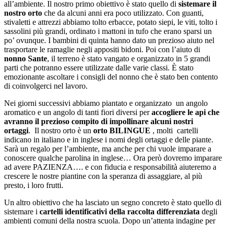
all’ambiente. Il nostro primo obiettivo è stato quello di
sistemare il
nostro orto
che da alcuni anni era poco utilizzato. Con guanti,
stivaletti e attrezzi abbiamo tolto erbacce, potato siepi, le viti, tolto i
sassolini più grandi, ordinato i mattoni in tufo che erano sparsi un
po’ ovunque. I bambini di quinta hanno dato un prezioso aiuto nel
trasportare le ramaglie negli appositi bidoni. Poi con l’aiuto di
nonno Sante
, il terreno è stato vangato e organizzato in 5 grandi
parti che potranno essere utilizzate dalle varie classi. È stato
emozionante ascoltare i consigli del nonno che è stato ben contento
di coinvolgerci nel lavoro.
Nei giorni success
ivi
abbiamo
piantato e organizzato un angolo
aromatico e un angolo di tanti fiori diversi per
accogliere le api che
avranno il prezioso compito di impollinare alcuni nostri
ortaggi
. Il nostro orto è un
orto BILINGUE
, molti cartelli
indicano in italiano e in inglese i nomi degli ortaggi e delle piante.
Sarà un regalo per l’ambiente, ma anche per chi vuole imparare a
conoscere qualche parolina in inglese… Ora però dovremo imparare
ad avere PAZIENZA…. e con fiducia e responsabilità aiuteremo a
crescere le nostre piantine con la speranza di assaggiare, al più
presto, i loro frutti.
Un altro obiettivo che ha lasciato un segno concreto è stato quello di
sistemare i
cartelli identificativi della raccolta differenziata
degli
ambienti comuni della nostra scuola. Dopo un’attenta indagine per