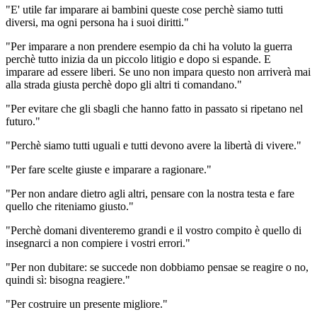
"E' utile far imparare ai bambini queste cose perchè siamo tutti
diversi, ma ogni persona ha i suoi diritti."
"Per imparare a non prendere esempio da chi ha voluto la guerra
perchè tutto inizia da un piccolo litigio e dopo si espande. E
imparare ad essere liberi. Se uno non impara questo non arriverà mai
alla strada giusta perchè dopo gli altri ti co
mandano."
"Per evitare che gli sbagli che hanno fatto in passato si ripetano nel
futuro."
"Perchè siamo tutti uguali e tutti devono avere la libertà di vivere."
"Per fare scelte giuste e imparare a ragionare."
"Per non andare dietro agli altri, pensare con la nostra testa e fare
qu
ello che riteniamo giusto."
"Perchè domani diventeremo grandi e il vostro compito è quello di
insegnarci a non compiere i vostri errori."
"Per non dubitare: se succede non dobbiamo pensae se reagire o no,
quindi sì: bisogna reagiere."
"Per costruire un presente migliore."