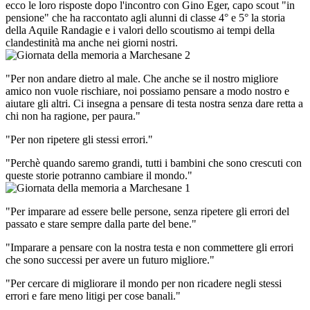
ecco le loro risposte dopo l'incontro con Gino Eger, capo scout "in
pensione" che ha raccontato agli alunni di classe 4° e 5° la storia
della Aquile Randagie e i valori dello scoutismo ai tempi della
clandestinità ma anche nei giorni nostri.
"Per non andare dietro al male. Che anche se il nostro migliore
amico non vuole rischiare, noi possiamo pensare a modo nostro e
aiutare gli altri. Ci insegna a pensare di testa nostra senza dare retta a
chi non ha ragione, per paura."
"Per non ripetere gli stessi errori."
"Perchè quando saremo grandi, tutti i bambini che sono crescuti con
queste
storie potranno cambiare i
l mondo."
"Per imparare ad essere belle persone, senza ripetere gli errori del
passato e stare sempre dalla parte del bene."
"Imparare a pensare con la nostra testa e non commettere gli errori
che sono successi per avere un futuro migliore."
"Per cercare di migliorare il mondo per non ricadere negli stessi
errori e fare meno litigi per cose banali."