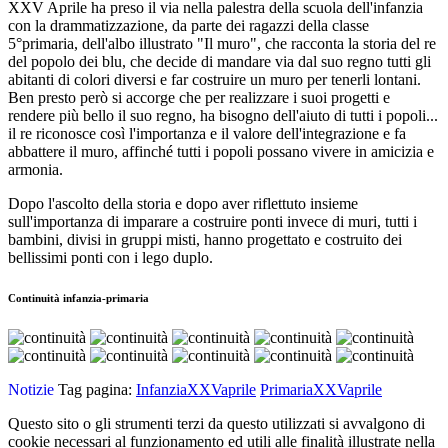
XXV Aprile ha preso il via nella palestra della scuola dell'infanzia
con la drammatizzazione, da parte dei ragazzi della classe
5°primaria, dell'albo illustrato "Il muro", che racconta la storia del re
del popolo dei blu, che decide di mandare via dal suo regno tutti gli
abitanti di colori diversi e far costruire un muro per tenerli lontani.
Ben presto però si accorge che per realizzare i suoi progetti e
rendere più bello il suo regno, ha bisogno dell'aiuto di tutti i popoli...
il re riconosce così l'importanza e il valore dell'integrazione e fa
abbattere il muro, affinché tutti i popoli possano vivere in amicizia e
armonia.
Dopo l'ascolto della storia e dopo aver riflettuto insieme
sull'importanza di imparare a costruire ponti invece di muri, tutti i
bambini, divisi in gruppi misti, hanno progettato e costruito dei
bellissimi ponti con i lego duplo.
Continuità infanzia-primaria
Notizie
Tag pagina:
InfanziaXXVaprile
PrimariaXXVaprile
Questo sito o gli strumenti terzi da questo utilizzati si avvalgono di
cookie necessari al funzionamento ed utili alle finalità illustrate nella