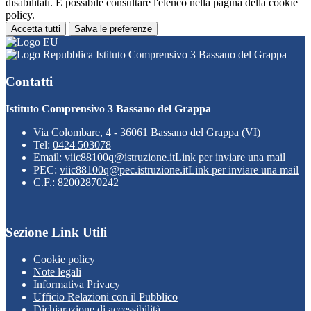
disabilitati. È possibile consultare l'elenco nella pagina della cookie
policy.
Accetta tutti
Salva le preferenze
Istituto Comprensivo 3 Bassano del Grappa
Contatti
Istituto Comprensivo 3 Bassano del Grappa
Via Colombare, 4 - 36061 Bassano del Grappa (VI)
Tel:
0424 503078
Email:
viic88100q@istruzione.it
Link per inviare una mail
PEC:
viic88100q@pec.istruzione.it
Link per inviare una mail
C.F.: 82002870242
Sezione Link Utili
Cookie policy
Note legali
Informativa Privacy
Ufficio Relazioni con il Pubblico
Dichiarazione di accessibilità