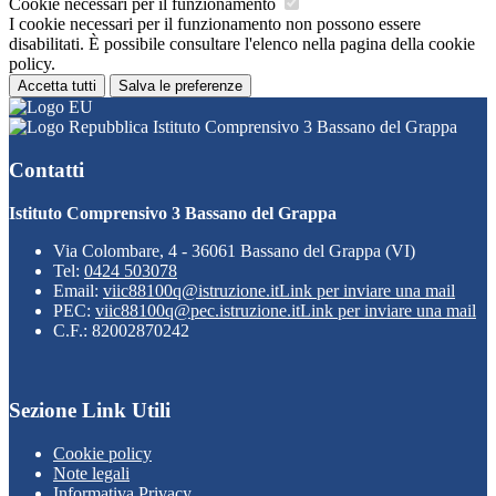
Cookie necessari per il funzionamento
I cookie necessari per il funzionamento non possono essere
disabilitati. È possibile consultare l'elenco nella pagina della cookie
policy.
Accetta tutti
Salva le preferenze
Istituto Comprensivo 3 Bassano del Grappa
Contatti
Istituto Comprensivo 3 Bassano del Grappa
Via Colombare, 4 - 36061 Bassano del Grappa (VI)
Tel:
0424 503078
Email:
viic88100q@istruzione.it
Link per inviare una mail
PEC:
viic88100q@pec.istruzione.it
Link per inviare una mail
C.F.: 82002870242
Sezione Link Utili
Cookie policy
Note legali
Informativa Privacy