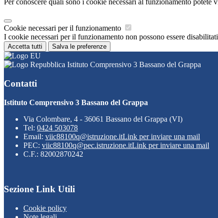
Per conoscere quali sono i cookie necessari al funzionamento potete v
Cookie necessari per il funzionamento
I cookie necessari per il funzionamento non possono essere disabilitati.
Accetta tutti
Salva le preferenze
Istituto Comprensivo 3 Bassano del Grappa
Contatti
Istituto Comprensivo 3 Bassano del Grappa
Via Colombare, 4 - 36061 Bassano del Grappa (VI)
Tel:
0424 503078
Email:
viic88100q@istruzione.it
Link per inviare una mail
PEC:
viic88100q@pec.istruzione.it
Link per inviare una mail
C.F.: 82002870242
Sezione Link Utili
Cookie policy
Note legali