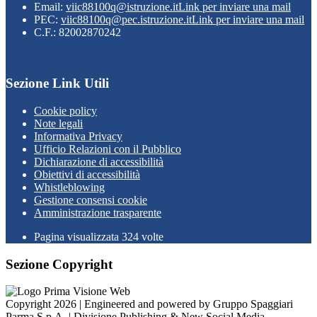
Email:
viic88100q@istruzione.it
Link per inviare una mail
PEC:
viic88100q@pec.istruzione.it
Link per inviare una mail
C.F.: 82002870242
Sezione Link Utili
Cookie policy
Note legali
Informativa Privacy
Ufficio Relazioni con il Pubblico
Dichiarazione di accessibilità
Obiettivi di accessibilità
Whistleblowing
Gestione consensi cookie
Amministrazione trasparente
Pagina visualizzata
324
volte
Sezione Copyright
Copyright 2026 | Engineered and powered by Gruppo Spaggiari
Parma S.p.A. | Divisione Publishing & New Social Media