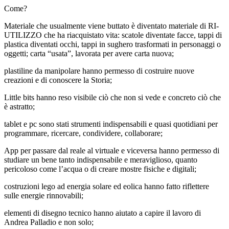
Come?
Materiale che usualmente viene buttato è diventato materiale di RI-
UTILIZZO che ha riacquistato vita: scatole diventate facce, tappi di
plastica diventati occhi, tappi in sughero trasformati in personaggi o
oggetti; carta “usata”, lavorata per avere carta nuova;
plastiline da manipolare hanno permesso di costruire nuove
creazioni e di conoscere la Storia;
Little bits hanno reso visibile ciò che non si vede e concreto ciò che
è astratto;
tablet e pc sono stati strumenti indispensabili e quasi quotidiani per
programmare, ricercare, condividere, collaborare;
App per passare dal reale al virtuale e viceversa hanno permesso di
studiare un bene tanto indispensabile e meraviglioso, quanto
pericoloso come l’acqua o di creare mostre fisiche e digitali;
costruzioni lego ad energia solare ed eolica hanno fatto riflettere
sulle energie rinnovabili;
elementi di disegno tecnico hanno aiutato a capire il lavoro di
Andrea Palladio e non solo;