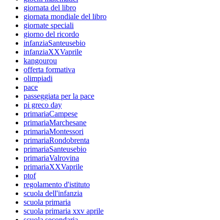
giornata del libro
giornata mondiale del libro
giornate speciali
giorno del ricordo
infanziaSanteusebio
infanziaXXVaprile
kangourou
offerta formativa
olimpiadi
pace
passeggiata per la pace
pi greco day
primariaCampese
primariaMarchesane
primariaMontessori
primariaRondobrenta
primariaSanteusebio
primariaValrovina
primariaXXVaprile
ptof
regolamento d'istituto
scuola dell'infanzia
scuola primaria
scuola primaria xxv aprile
scuola secondaria