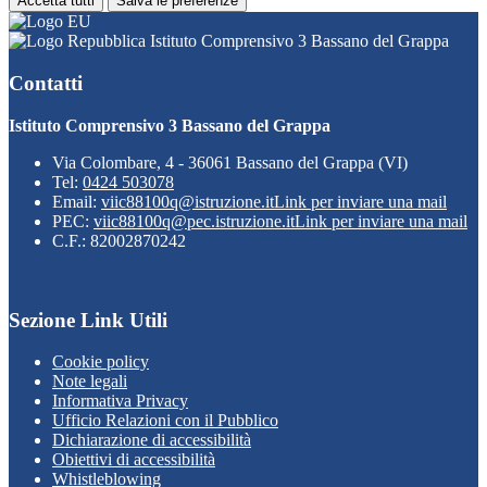
Accetta tutti
Salva le preferenze
Istituto Comprensivo 3 Bassano del Grappa
Contatti
Istituto Comprensivo 3 Bassano del Grappa
Via Colombare, 4 - 36061 Bassano del Grappa (VI)
Tel:
0424 503078
Email:
viic88100q@istruzione.it
Link per inviare una mail
PEC:
viic88100q@pec.istruzione.it
Link per inviare una mail
C.F.: 82002870242
Sezione Link Utili
Cookie policy
Note legali
Informativa Privacy
Ufficio Relazioni con il Pubblico
Dichiarazione di accessibilità
Obiettivi di accessibilità
Whistleblowing