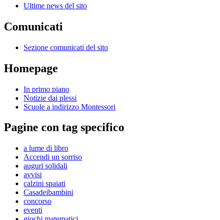
Ultime news del sito
Comunicati
Sezione comunicati del sito
Homepage
In primo piano
Notizie dai plessi
Scuole a indirizzo Montessori
Pagine con tag specifico
a lume di libro
Accendi un sorriso
auguri solidali
avvisi
calzini spaiati
Casadeibambini
concorso
eventi
giochi matematici