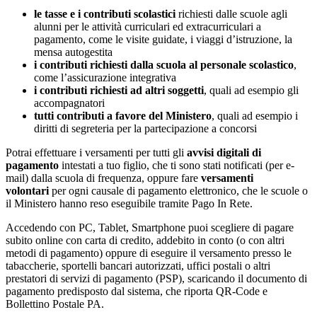
le tasse e i contributi scolastici
richiesti dalle scuole agli
alunni per le attività curriculari ed extracurriculari a
pagamento, come le visite guidate, i viaggi d’istruzione, la
mensa autogestita
i contributi richiesti dalla scuola al personale scolastico
,
come l’assicurazione integrativa
i contributi richiesti ad altri soggetti
, quali ad esempio gli
accompagnatori
tutti contributi a favore del Ministero
, quali ad esempio i
diritti di segreteria per la partecipazione a concorsi
Potrai effettuare i versamenti per tutti gli
avvisi digitali di
pagamento
intestati a tuo figlio, che ti sono stati notificati (per e-
mail) dalla scuola di frequenza, oppure fare
versamenti
volontari
per ogni causale di pagamento elettronico, che le scuole o
il Ministero hanno reso eseguibile tramite Pago In Rete.
Accedendo con PC, Tablet, Smartphone puoi scegliere di pagare
subito online con carta di credito, addebito in conto (o con altri
metodi di pagamento) oppure di eseguire il versamento presso le
tabaccherie, sportelli bancari autorizzati, uffici postali o altri
prestatori di servizi di pagamento (PSP), scaricando il documento di
pagamento predisposto dal sistema, che riporta QR-Code e
Bollettino Postale PA.