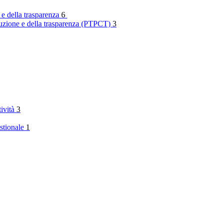
 e della trasparenza
6
rruzione e della trasparenza (PTPCT)
3
tività
3
stionale
1