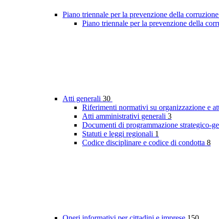
Piano triennale per la prevenzione della corruzione
Piano triennale per la prevenzione della co
Atti generali
30
Riferimenti normativi su organizzazione e at
Atti amministrativi generali
3
Documenti di programmazione strategico-ge
Statuti e leggi regionali
1
Codice disciplinare e codice di condotta
8
Oneri informativi per cittadini e imprese
150