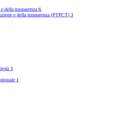
 e della trasparenza
6
rruzione e della trasparenza (PTPCT)
3
tività
3
stionale
1