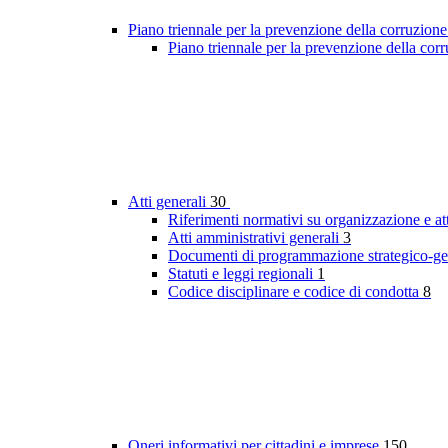
Piano triennale per la prevenzione della corruzione
Piano triennale per la prevenzione della co
Atti generali
30
Riferimenti normativi su organizzazione e at
Atti amministrativi generali
3
Documenti di programmazione strategico-ge
Statuti e leggi regionali
1
Codice disciplinare e codice di condotta
8
Oneri informativi per cittadini e imprese
150