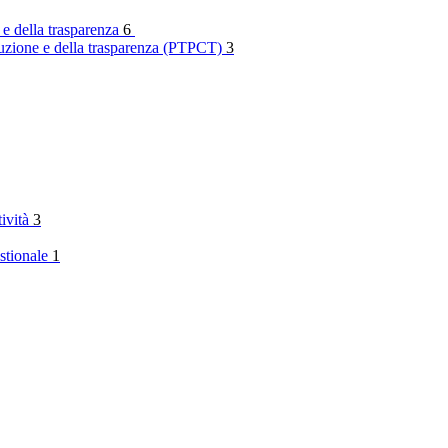
 e della trasparenza
6
rruzione e della trasparenza (PTPCT)
3
tività
3
stionale
1