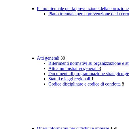
Piano triennale per la prevenzione della corruzione
Piano triennale per la prevenzione della co
Atti generali
30
Riferimenti normativi su organizzazione e at
Atti amministrativi generali
3
Documenti di programmazione strategico-ge
Statuti e leggi regionali
1
Codice disciplinare e codice di condotta
8
Oneri informativi per cittadini e imprese
150