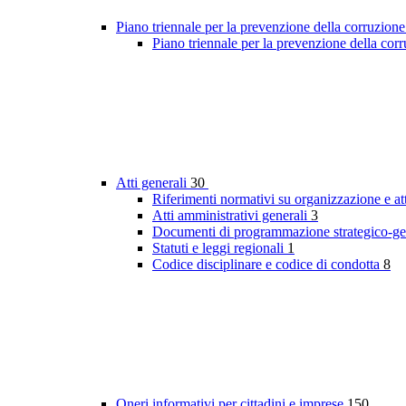
Piano triennale per la prevenzione della corruzione
Piano triennale per la prevenzione della co
Atti generali
30
Riferimenti normativi su organizzazione e at
Atti amministrativi generali
3
Documenti di programmazione strategico-ge
Statuti e leggi regionali
1
Codice disciplinare e codice di condotta
8
Oneri informativi per cittadini e imprese
150