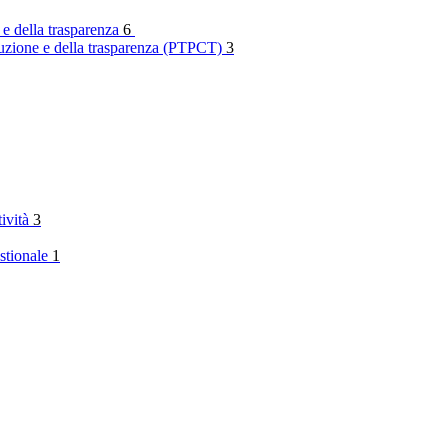
 e della trasparenza
6
rruzione e della trasparenza (PTPCT)
3
tività
3
stionale
1