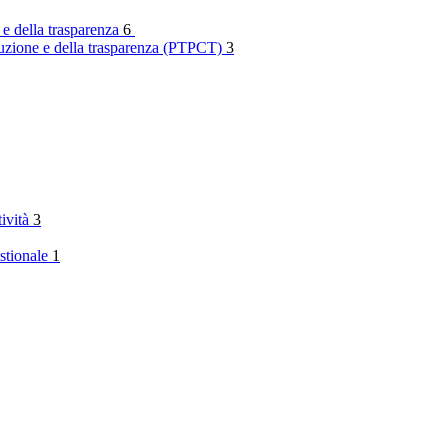
 e della trasparenza
6
rruzione e della trasparenza (PTPCT)
3
tività
3
stionale
1