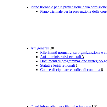
Piano triennale per la prevenzione della corruzione
Piano triennale per la prevenzione della co
Atti generali
30
Riferimenti normativi su organizzazione e at
Atti amministrativi generali
3
Documenti di programmazione strategico-ge
Statuti e leggi regionali
1
Codice disciplinare e codice di condotta
8
Oneri informativi per cittadini e imprese
150