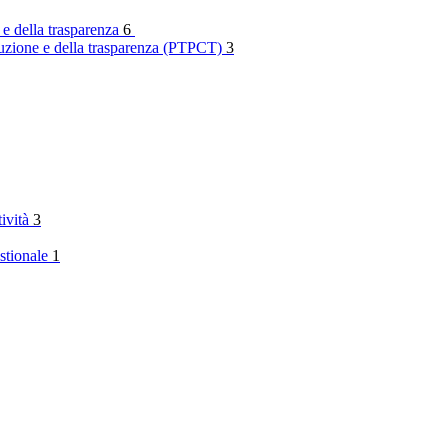
 e della trasparenza
6
rruzione e della trasparenza (PTPCT)
3
tività
3
stionale
1