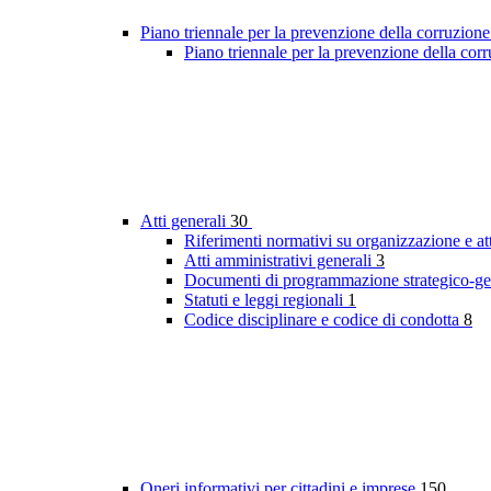
Piano triennale per la prevenzione della corruzione
Piano triennale per la prevenzione della co
Atti generali
30
Riferimenti normativi su organizzazione e at
Atti amministrativi generali
3
Documenti di programmazione strategico-ge
Statuti e leggi regionali
1
Codice disciplinare e codice di condotta
8
Oneri informativi per cittadini e imprese
150