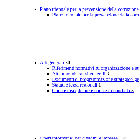
Piano triennale per la prevenzione della corruzione
Piano triennale per la prevenzione della co
Atti generali
30
Riferimenti normativi su organizzazione e at
Atti amministrativi generali
3
Documenti di programmazione strategico-ge
Statuti e leggi regionali
1
Codice disciplinare e codice di condotta
8
Oneri informativi per cittadini e imprese
150