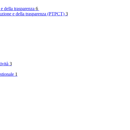
 e della trasparenza
6
rruzione e della trasparenza (PTPCT)
3
tività
3
stionale
1