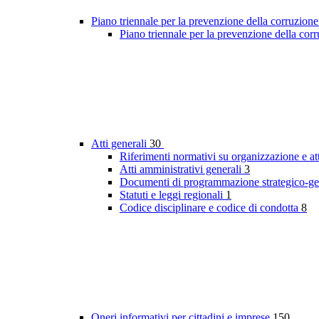
Piano triennale per la prevenzione della corruzione
Piano triennale per la prevenzione della co
Atti generali
30
Riferimenti normativi su organizzazione e at
Atti amministrativi generali
3
Documenti di programmazione strategico-ge
Statuti e leggi regionali
1
Codice disciplinare e codice di condotta
8
Oneri informativi per cittadini e imprese
150