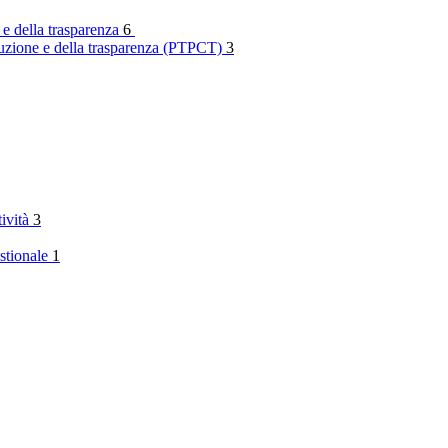
 e della trasparenza
6
rruzione e della trasparenza (PTPCT)
3
tività
3
stionale
1