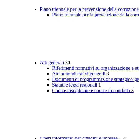
Piano triennale per la prevenzione della corruzione
Piano triennale per la prevenzione della co
Atti generali
30
Riferimenti normativi su organizzazione e at
Atti amministrativi generali
3
Documenti di programmazione strategico-ge
Statuti e leggi regionali
1
Codice disciplinare e codice di condotta
8
Oneri informativi per cittadini e imprese
150