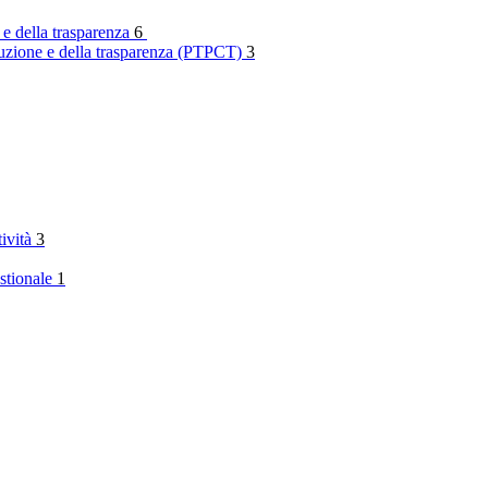
 e della trasparenza
6
rruzione e della trasparenza (PTPCT)
3
tività
3
stionale
1