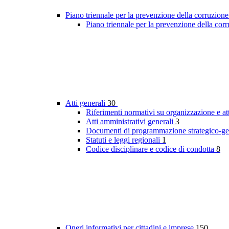
Piano triennale per la prevenzione della corruzione
Piano triennale per la prevenzione della co
Atti generali
30
Riferimenti normativi su organizzazione e at
Atti amministrativi generali
3
Documenti di programmazione strategico-ge
Statuti e leggi regionali
1
Codice disciplinare e codice di condotta
8
Oneri informativi per cittadini e imprese
150