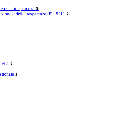
 e della trasparenza
6
rruzione e della trasparenza (PTPCT)
3
tività
3
stionale
1